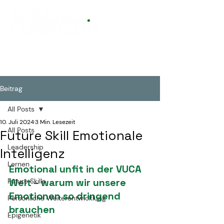
Beitrag
All Posts
10. Juli 2024
3 Min. Lesezeit
All Posts
Future Skill Emotionale
Leadership
Intelligenz
Lernen
Emotional unfit in der VUCA 
Welt – warum wir unsere 
Future Skills
Emotionen so dringend 
Persönliche Weiterentwicklung
brauchen
Epigenetik